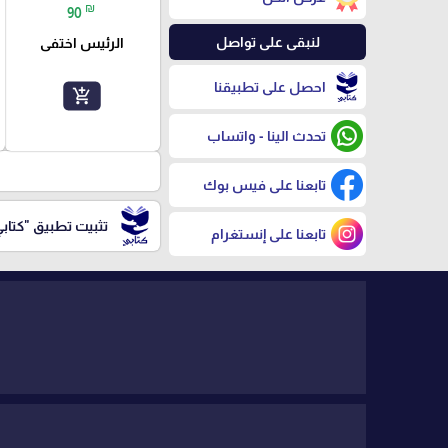
₪
90
لنبقى على تواصل
الرئيس اختفى
احصل على تطبيقنا
add_shopping_cart
تحدث الينا - واتساب
تابعنا على فيس بوك
تثبيت تطبيق
"كتاب
تابعنا على إنستغرام