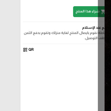
shopping_cart
شراء هذا المنتج
الدفع عند الإستلام
ببساطة نقوم بايصال المنتج لغاية منزلك وتقوم بدفع الثمن
لموظف التوصيل.
qr_code
QR