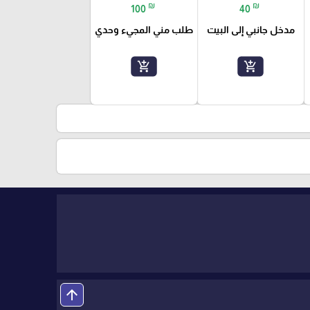
₪
₪
100
40
مدخل جانبي إلى البيت
طلب مني المجيء وحدي
add_shopping_cart
add_shopping_cart
arrow_upward