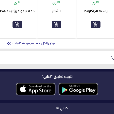
₪
₪
₪
55
60
75
رقصة الجاكاراندا
الشتاء
قد لا تبدو غريبًا بعد هذا
add_shopping_cart
add_shopping_cart
add_shopping_cart
keyboard_double_arrow_left
more_horiz
عرض الكل
مجموعة كلمات
ي"
تثبيت تطبيق
"كتابي"
كتابي ©