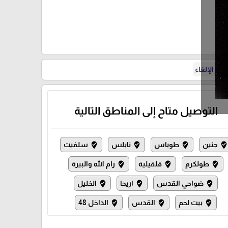
ة الإلغاء
التوصيل متاح إلى المناطق التالية
جنين
طوباس
نابلس
سلفيت
where_to_vote
where_to_vote
where_to_vote
where_to_vot
طولكرم
قلقيلية
رام الله والبيرة
where_to_vote
where_to_vote
where_to_vote
ضواحي القدس
اريحا
الخليل
where_to_vote
where_to_vote
where_to_vote
بيت لحم
القدس
الداخل 48
where_to_vote
where_to_vote
where_to_vote