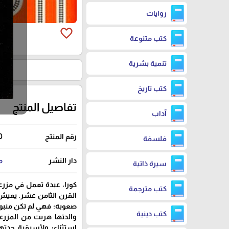
روايات
favorite_border
كتب متنوعة
تنمية بشرية
كتب تاريخ
تفاصيل المنتج
آداب
رقم المنتج
0
فلسفة
دار النشر
م
سيرة ذاتية
كورا، عبدة تعمل في مزرع
كتب مترجمة
القرن الثامن عشر. يعيش 
صعوبة؛ فهي لم تكن منبوذ
كتب دينية
والدتها هربت من المزرع
استثناء؛ ولأسبقية جدت