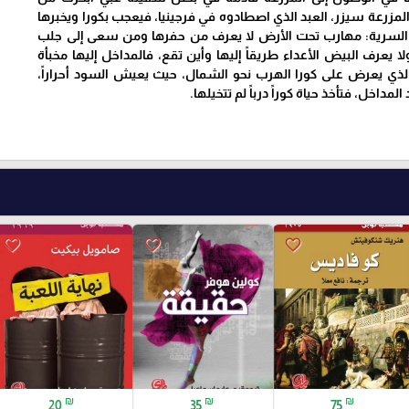
 المزرعة سيزر، العبد الذي اصطادوه في فرجينيا، فيعجب بكورا ويخبرها
 السرية: مهارب تحت الأرض لا يعرف من حفرها ومن سعى إلى جلب
ولا يعرف البيض الأعداء طريقاً إليها وأين تقع، فالمداخل إليها مخبأة
لذي يعرض على كورا الهرب نحو الشمال، حيث يعيش السود أحراراً،
مداخل، فتأخذ حياة كوراً درباً لم تتخيلها.
favorite_border
favorite_border
favorite_border
₪
₪
₪
20
35
75