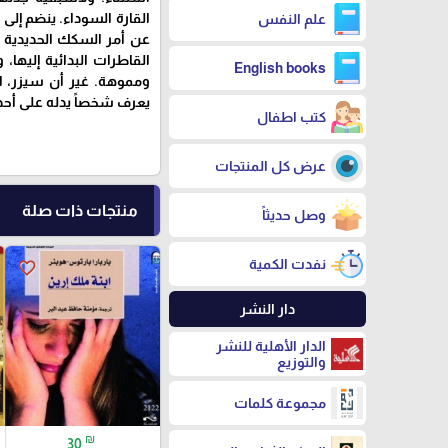
القارة السوداء. ينضم إلى
علم النفس
عن أمر السكك الحديدية
القاطرات البدائية إليها، 
English books
ومموهة. غير أن سيزر، ا
يعرف شخصاً يدله على أحد ال
كتب اطفال
عرض كل المنتجات
منتجات ذات صلة
وصل حديثاً
نفدت الكمية
favorite_border
دار النشر
الدار الأهلية للنشر
والتوزيع
مجموعة كلمات
₪
30