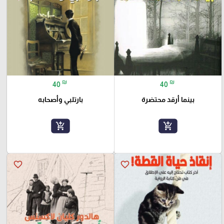
₪
₪
40
40
بينما أرقد محتضرة
بارتلبي وأصحابه
add_shopping_cart
add_shopping_cart
favorite_border
favorite_border