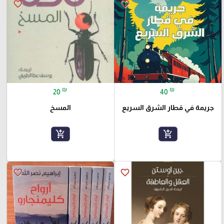
favorite_border
favorite_border
₪
₪
20
40
جريمة في قطار الشرق السريع
المسخ
add_shopping_cart
add_shopping_cart
favorite_border
favorite_border