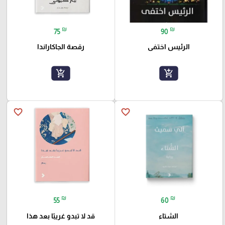
₪
₪
75
90
الرئيس اختفى
رقصة الجاكاراندا
add_shopping_cart
add_shopping_cart
favorite_border
favorite_border
₪
₪
55
60
الشتاء
قد لا تبدو غريبًا بعد هذا