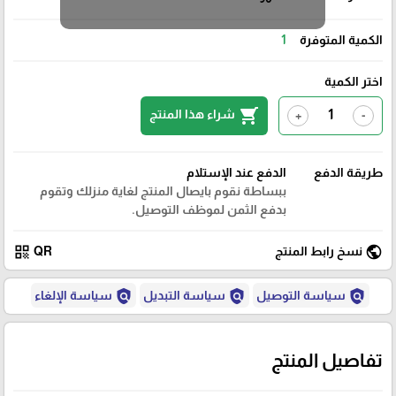
الكمية المتوفرة
1
اختر الكمية
shopping_cart
شراء هذا المنتج
+
-
طريقة الدفع
الدفع عند الإستلام
ببساطة نقوم بايصال المنتج لغاية منزلك وتقوم
بدفع الثمن لموظف التوصيل.
qr_code
public
نسخ رابط المنتج
QR
policy
policy
policy
سياسة التوصيل
سياسة التبديل
سياسة الإلغاء
تفاصيل المنتج