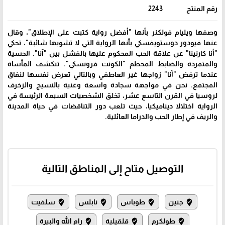
رقم المنتج
2243
وصفها ويليام فولكنر بأنها "أفضل رواية كتبت على الإطلاق"، وقال
عنها فيودور دوستويفسكي بأنها الرواية التي لا تشوبها شائبة"، تحكي
"أنا كارنينا" عن علاقة الحب المحكوم عليها بالفشل بين "آنا". الحسية
والمتمردة والضابط المحطم "الكونت فرونسكي". تتكشف المأساة
عندما ترفض "آنا" زواجها غير العاطفي وبالتالي تعرض نفسها لنفاق
المجتمع. نحن في مواجهة سجادة واسعة وغنية بالنسيج والزخرف
لروسيا في القرن التاسع عشر، تخلق الشخصيات السبعة الرئيسة في
الرواية اختلالا ديناميكيا، حيث تلعب دور التناقضات في حياة المدينة
والريف في إطار الحب والدراما العائلية.
التوصيل متاح إلى المناطق التالية
جنين
طوباس
نابلس
سلفيت
where_to_vote
where_to_vote
where_to_vote
where_to_vote
طولكرم
قلقيلية
رام الله والبيرة
where_to_vote
where_to_vote
where_to_vote