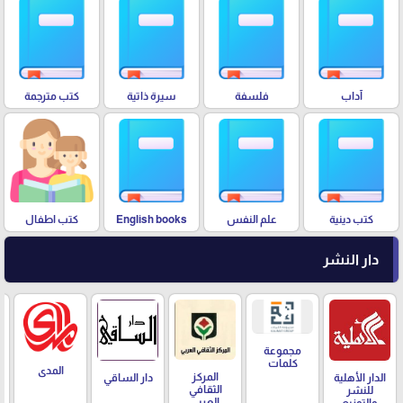
آداب
فلسفة
سيرة ذاتية
كتب مترجمة
كتب دينية
علم النفس
English books
كتب اطفال
دار النشر
مجموعة
كلمات
المدى
المركز
الدار الأهلية
دار الساقي
الثقافي
للنشر
العربي
والتوزيع