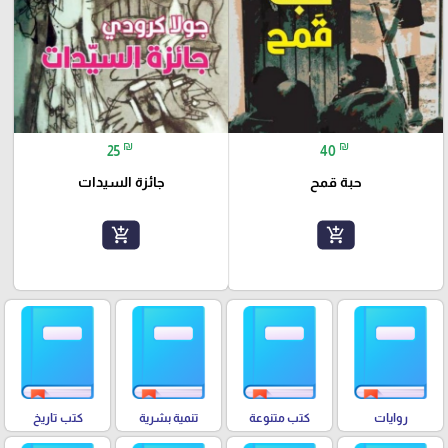
₪
₪
25
40
حبة قمح
جائزة السيدات
add_shopping_cart
add_shopping_cart
روايات
كتب متنوعة
تنمية بشرية
كتب تاريخ