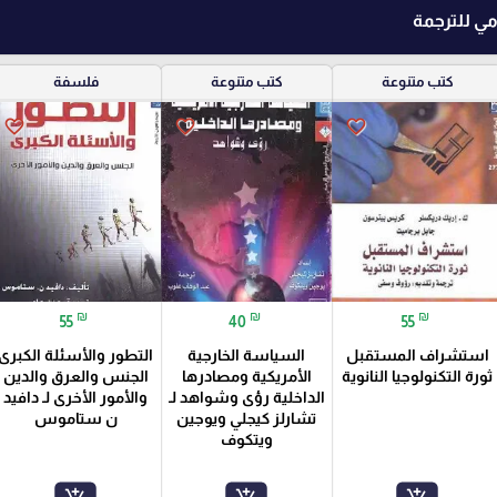
ومي للترجمة
كتب متنوعة
كتب متنوعة
فلسفة
favorite_border
favorite_border
favorite_border
₪
₪
₪
55
40
55
استشراف المستقبل
السياسة الخارجية
التطور والأسئلة الكبرى
ثورة التكنولوجيا النانوية
الأمريكية ومصادرها
الجنس والعرق والدين
الداخلية رؤى وشواهد لـ
والأمور الأخرى لـ دافيد
تشارلز كيجلي ويوجين
ن ستاموس
ويتكوف