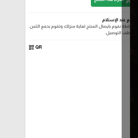
الدفع عند الإستلام
ببساطة نقوم بايصال المنتج لغاية منزلك وتقوم بدفع الثمن
لموظف التوصيل.
qr_code
QR