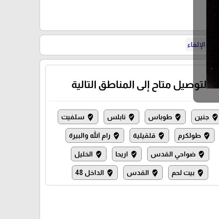
ة الإلغاء
التوصيل متاح إلى المناطق التالية
جنين
طوباس
نابلس
سلفيت
where_to_vote
where_to_vote
where_to_vote
where_to_vot
طولكرم
قلقيلية
رام الله والبيرة
where_to_vote
where_to_vote
where_to_vote
ضواحي القدس
اريحا
الخليل
where_to_vote
where_to_vote
where_to_vote
بيت لحم
القدس
الداخل 48
where_to_vote
where_to_vote
where_to_vote