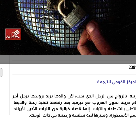
policy
policy
policy
سياسة التوصيل
سياسة التبديل
سياس
238
e
لمركز القومي للترجمة
نه، بالزواج من الرجل الذى تحب؛ لأن والدها يريد تزويجها برجل آخر
مام جرينه سوى الهروب مع ديرميد بعد رفضها تنفيذ رغبة والديها،
حلى بالشجاعة والثبات. إنها قصة خيالية من التراث الأدبى لأيرلندا
لامح الأسطورة، وتميزها لغة سلسة ورصينة فى ذات الوقت.