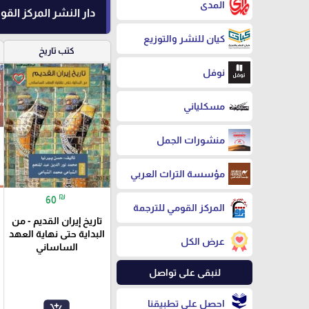
المدى
دار النشر المركز الق
كيان للنشر والتوزيع
كتب تاريخ
نوفل
favorite_border
مسكلياني
منشورات الجمل
مؤسسة التراث العربي
₪
60
المركز القومي للترجمة
تاريخ إيران القديم - من
البداية حتى نهاية العهد
عرض الكل
الساساني
لنبقى على تواصل
احصل على تطبيقنا