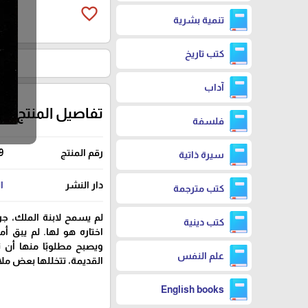
favorite_border
تنمية بشرية
كتب تاريخ
آداب
تفاصيل المنتج
فلسفة
رقم المنتج
9
سيرة ذاتية
دار النشر
ا
كتب مترجمة
لم يسمح لابنة الملك، جري
كتب دينية
اختاره هو لها. لم يبق أ
ويصبح مطلوبًا منها أن تت
علم النفس
القديمة، تتخللها بعض م
English books