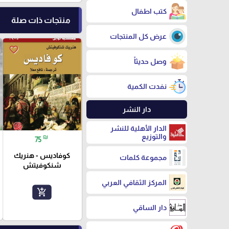
كتب اطفال
منتجات ذات صلة
عرض كل المنتجات
favorite_border
وصل حديثاً
نفدت الكمية
دار النشر
الدار الأهلية للنشر
والتوزيع
₪
75
كوفاديس - هنريك
مجموعة كلمات
شنكوفيتش
المركز الثقافي العربي
add_shopping_cart
دار الساقي