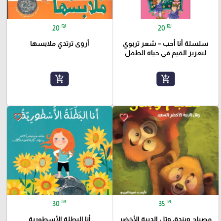
₪
₪
20
20
سلسلة أنا أحب – شعر تربوي
أروى ترتدي ملابسها
لتعزيز القيم في حياة الطفل
add_shopping_cart
add_shopping_cart
favorite_border
favorite_border
₪
₪
30
35
مصباح وبندق وتل الدببة الأخضر
أنا البطلة الأسطورية