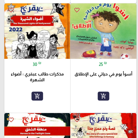
favorite_border
favorite_border
₪
₪
30
25
أسوأ يوم في حياتي على الإطلاق
مذكرات طالب عبقري ؛ أضواء
الشهرة
add_shopping_cart
add_shopping_cart
favorite_border
favorite_border