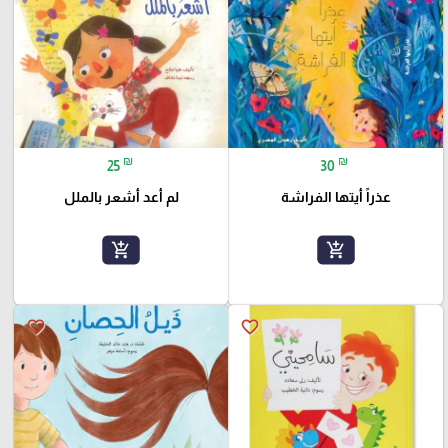
₪
₪
25
30
عذراً أيتها الفراشة
لم أعد أشعر بالملل
add_shopping_cart
add_shopping_cart
favorite_border
favorite_border