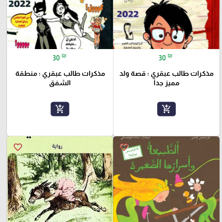
₪
₪
30
30
مذكرات طالب عبقري ؛ قصة ولد
مذكرات طالب عبقري ؛ منطقة
مميز جداً
الشفق
add_shopping_cart
add_shopping_cart
favorite_border
favorite_border