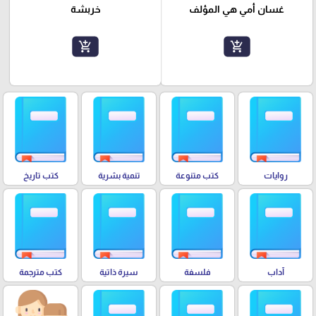
غسان أمي هي المؤلف
خربشة
add_shopping_cart
add_shopping_cart
روايات
كتب متنوعة
تنمية بشرية
كتب تاريخ
آداب
فلسفة
سيرة ذاتية
كتب مترجمة