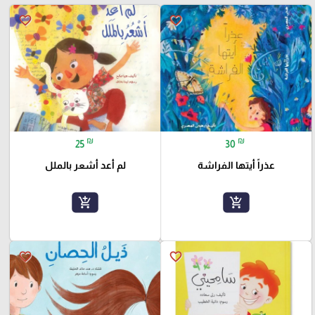
favorite_border
favorite_border
₪
₪
25
30
عذراً أيتها الفراشة
لم أعد أشعر بالملل
add_shopping_cart
add_shopping_cart
favorite_border
favorite_border