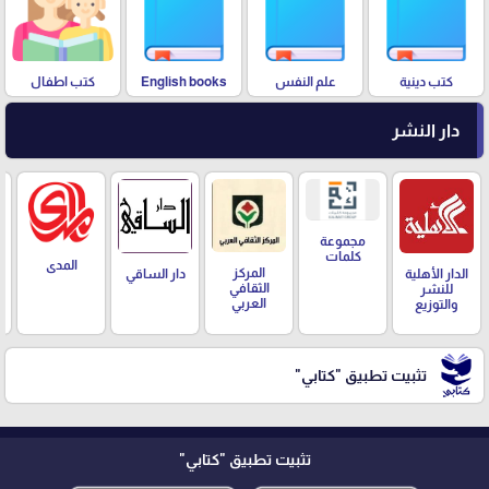
كتب دينية
علم النفس
English books
كتب اطفال
دار النشر
مجموعة
كلمات
المدى
المركز
الدار الأهلية
دار الساقي
الثقافي
للنشر
العربي
والتوزيع
تثبيت تطبيق
"كتابي"
تثبيت تطبيق
"كتابي"