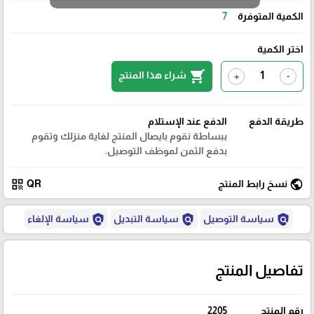
الكمية المتوفرة
7
اختر الكمية
shopping_cart
شراء هذا المنتج
+
-
طريقة الدفع
الدفع عند الإستلام
ببساطة نقوم بايصال المنتج لغاية منزلك وتقوم
بدفع الثمن لموظف التوصيل.
qr_code
public
نسخ رابط المنتج
QR
policy
policy
policy
سياسة التوصيل
سياسة التبديل
سياسة الإلغاء
تفاصيل المنتج
رقم المنتج
2205