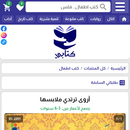
0
0
search
shopping_cart
favorite
home
الكل
روايات
كتب متنوعة
تنمية بشرية
كتب تاريخ
آداب
الرئيسية
كل المنتجات
كتب اطفال
ballot
طلباتي السابقة
أروى ترتدي ملابسها
ينصح لأعمار بين: 3-6 سنوات
1 / 1