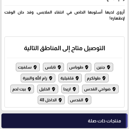
أروى لديها أسلوبها الخاص في انتقاء الملابس، وقد حان الوقت
لإظهاره!
التوصيل متاح إلى المناطق التالية
جنين
طوباس
نابلس
سلفيت
where_to_vote
where_to_vote
where_to_vote
where_to_vote
طولكرم
قلقيلية
رام الله والبيرة
where_to_vote
where_to_vote
where_to_vote
ضواحي القدس
اريحا
الخليل
بيت لحم
where_to_vote
where_to_vote
where_to_vote
where_to_vote
القدس
الداخل 48
where_to_vote
where_to_vote
منتجات ذات صلة