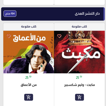
دار النشر المدى
104 منتج
كتب متنوعة
كتب متنوعة
favorite_border
favorite_border
₪
₪
25
25
مكبث - وليم شكسبير
من الأعماق
add_shopping_cart
add_shopping_cart