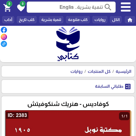
0
0
search
shopping_cart
favorite
home
الكل
روايات
كتب متنوعة
تنمية بشرية
كتب تاريخ
آداب
الرئيسية
كل المنتجات
روايات
ballot
طلباتي السابقة
كوفاديس - هنريك شنكوفيتش
1 / 1