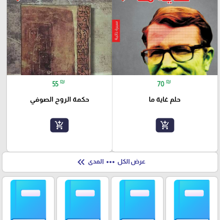
₪
₪
55
70
حلم غاية ما
حكمة الروح الصوفي
add_shopping_cart
add_shopping_cart
keyboard_double_arrow_left
more_horiz
عرض الكل
المدى