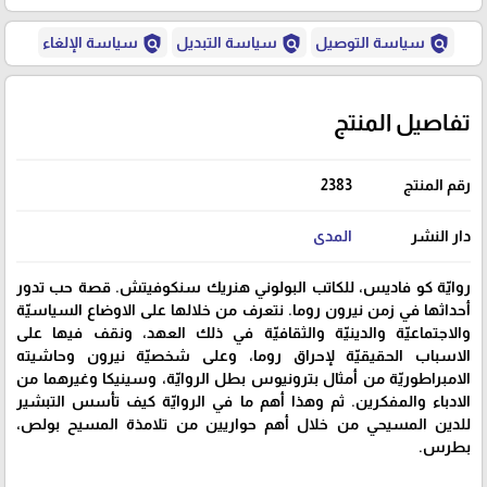
policy
policy
policy
سياسة التوصيل
سياسة التبديل
سياسة الإلغاء
تفاصيل المنتج
رقم المنتج
2383
دار النشر
المدى
روايّة كو فاديس، للكاتب البولوني هنريك سنكوفيتش. قصة حب تدور
أحداثها في زمن نيرون روما. نتعرف من خلالها على الاوضاع السياسيّة
والاجتماعيّة والدينيّة والثقافيّة في ذلك العهد، ونقف فيها على
الاسباب الحقيقيّة لإحراق روما، وعلى شخصيّة نيرون وحاشيته
الامبراطوريّة من أمثال بترونيوس بطل الروايّة، وسينيكا وغيرهما من
الادباء والمفكرين. ثم وهذا أهم ما في الروايّة كيف تأسس التبشير
للدين المسيحي من خلال أهم حواريين من تلامذة المسيح بولص،
بطرس.