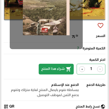
favorite_border
السعر
₪
75
الكمية المتوفرة
7
اختر الكمية
shopping_cart
شراء هذا المنتج
+
-
طريقة الدفع
الدفع عند الإستلام
ببساطة نقوم بايصال المنتج لغاية منزلك وتقوم
بدفع الثمن لموظف التوصيل.
qr_code
public
نسخ رابط المنتج
QR