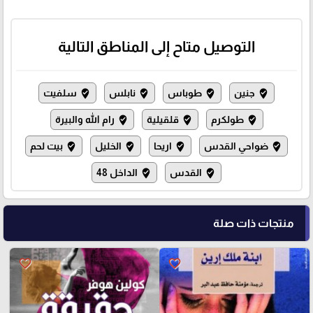
التوصيل متاح إلى المناطق التالية
جنين
طوباس
نابلس
سلفيت
where_to_vote
where_to_vote
where_to_vote
where_to_vote
طولكرم
قلقيلية
رام الله والبيرة
where_to_vote
where_to_vote
where_to_vote
ضواحي القدس
اريحا
الخليل
بيت لحم
where_to_vote
where_to_vote
where_to_vote
where_to_vote
القدس
الداخل 48
where_to_vote
where_to_vote
منتجات ذات صلة
favorite_border
favorite_border