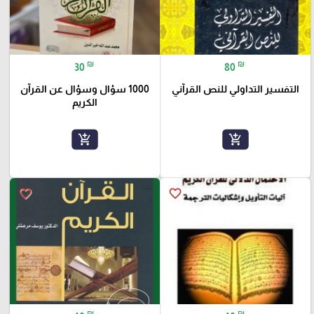
₪
₪
30
80
التفسير التداولي للنص القرآني
1000 سؤال وسؤال عن القرآن
الكريم
add_shopping_cart
add_shopping_cart
favorite_border
favorite_border
₪
₪