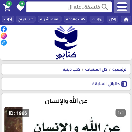
0
0
search
shopping_cart
favorite
home
الكل
روايات
كتب متنوعة
تنمية بشرية
كتب تاريخ
آداب
الرئيسية
كل المنتجات
كتب دينية
ballot
طلباتي السابقة
عن الله والإنسان
1 / 1