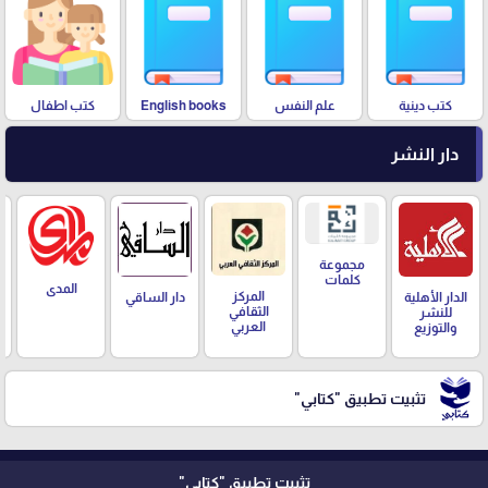
كتب دينية
علم النفس
English books
كتب اطفال
دار النشر
مجموعة
كلمات
المدى
المركز
الدار الأهلية
دار الساقي
الثقافي
للنشر
العربي
والتوزيع
تثبيت تطبيق
"كتابي"
تثبيت تطبيق
"كتابي"