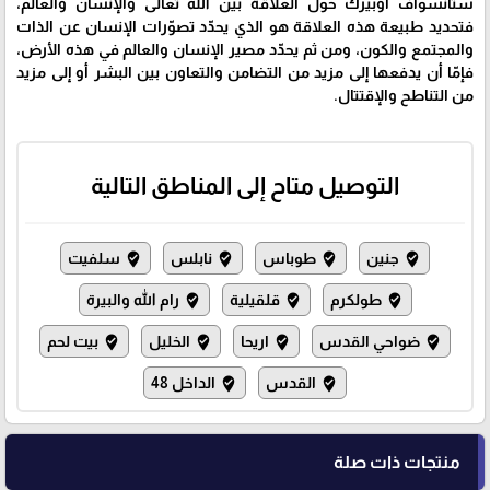
ستانسواف أوبيرك حول العلاقة بين الله تعالى والإنسان والعالَم،
فتحديد طبيعة هذه العلاقة هو الذي يحدّد تصوّرات الإنسان عن الذات
والمجتمع والكون، ومن ثم يحدّد مصير الإنسان والعالم في هذه الأرض،
فإمّا أن يدفعها إلى مزيد من التضامن والتعاون بين البشر أو إلى مزيد
من التناطح والإقتتال.
التوصيل متاح إلى المناطق التالية
جنين
طوباس
نابلس
سلفيت
where_to_vote
where_to_vote
where_to_vote
where_to_vote
طولكرم
قلقيلية
رام الله والبيرة
where_to_vote
where_to_vote
where_to_vote
ضواحي القدس
اريحا
الخليل
بيت لحم
where_to_vote
where_to_vote
where_to_vote
where_to_vote
القدس
الداخل 48
where_to_vote
where_to_vote
منتجات ذات صلة