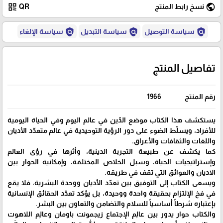
qr_code
public
نسخ رابط المنتج
QR
policy
policy
policy
سياسة التوصيل
سياسة التبديل
سياسة الإلغاء
تفاصيل المنتج
رقم المنتج
1966
يستكشف هذا الكتاب موضع الدّين في عالم اليوم وفي الحياة اليومية
للأفراد، ويسلّط الضوء على دور الرؤية التوحيدية في عالم متعدّد الأديان
واللغات والثقافات والأعراق.
كما يكشف عن طبيعة التجربة الدينية، وأثرها في رؤى العالم
وإستراتيجيات الحياة، وسبل الخلاص المختلفة، وإمكانية الحوار بين
الاديان والعوائق التي تقف في طريقه.
ويسعى الكتاب إلى التوفيق بين تعدّد الأديان ووحدة البشرية، فلا يقع
في فخ الإلتزام بحقيقة واحدة ووحيدة، بل يؤكد تعدّد الحقائق الإنسانية
بإعتباره شرطاً أساسياً للسلام والتضامن والتعاون بين البشر.
والكتاب حوار يدور بين عالِم الإجتماع زيجمونت باومان وعالِم اللاهوت