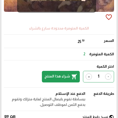
favorite_border
الكمية المتوفرة محدودة سارع بالشراء
السعر
₪
25
الكمية المتوفرة
2
اختر الكمية
shopping_cart
شراء هذا المنتج
+
-
طريقة الدفع
الدفع عند الإستلام
ببساطة نقوم بايصال المنتج لغاية منزلك وتقوم
بدفع الثمن لموظف التوصيل.
qr_code
public
نسخ رابط المنتج
QR