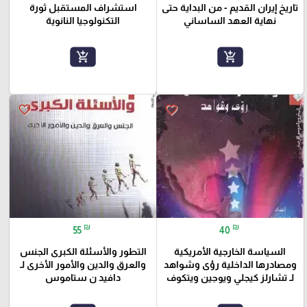
تاريخ إيران القديم - من البداية حتى
استشراف المستقبل ثورة
نهاية العهد الساساني
التكنولوجيا النانوية
add_shopping_cart
add_shopping_cart
favorite_border
favorite_border
₪
₪
55
40
السياسة الخارجية الأمريكية
التطور والأسئلة الكبرى الجنس
ومصادرها الداخلية رؤى وشواهد
والعرق والدين والأمور الأخرى لـ
لـ تشارلز كيجلي ويوجين ويتكوف
دافيد ن ستاموس