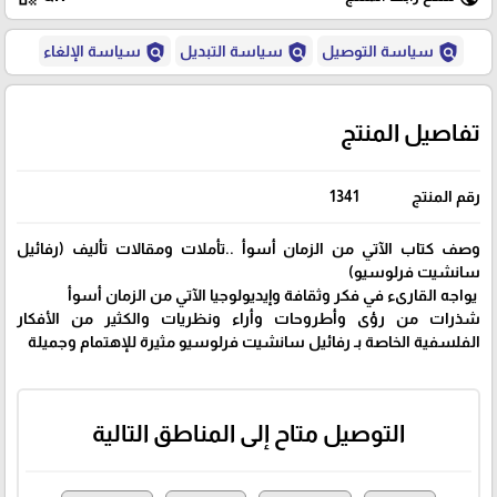
policy
policy
policy
سياسة التوصيل
سياسة التبديل
سياسة الإلغاء
تفاصيل المنتج
رقم المنتج
1341
وصف كتاب الآتي من الزمان أسوأ ..تأملات ومقالات تأليف (رفائيل
سانشيت فرلوسيو)
يواجه القارىء في فكر وثقافة وإيديولوجيا الآتي من الزمان أسوأ
شذرات من رؤى وأطروحات وأراء ونظريات والكثير من الأفكار
الفلسفية الخاصة بـ رفائيل سانشيت فرلوسيو مثيرة للإهتمام وجميلة
التوصيل متاح إلى المناطق التالية