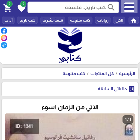
0
0
search
shopping_cart
favorite
home
الكل
روايات
كتب متنوعة
تنمية بشرية
كتب تاريخ
آداب
الرئيسية
كل المنتجات
كتب متنوعة
ballot
طلباتي السابقة
الاتي من الزمان اسوء
1 / 1