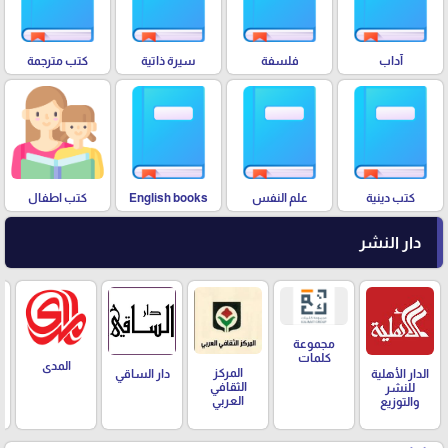
آداب
فلسفة
سيرة ذاتية
كتب مترجمة
كتب دينية
علم النفس
English books
كتب اطفال
دار النشر
مجموعة
كلمات
المدى
المركز
الدار الأهلية
دار الساقي
الثقافي
للنشر
العربي
والتوزيع