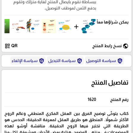
ببساطة نقوم بايصال المنتج لغاية منزلك وتقوم
بدفع الثمن لموظف التوصيل.
يمكن شراؤها معاً
add
qr_code
public
نسخ رابط المنتج
QR
policy
policy
policy
سياسة التوصيل
سياسة التبديل
سياسة الإلغاء
تفاصيل المنتج
رقم المنتج
1620
كتاب يتوخّى توضيح الفرق بين العقل الفكري المنطقي وعالم الروح
الأكثر شمولاً. المنطق هو طريق العقل لمعرفة الحقيقة؛ الحدس هو
الطريقة التي تختبر فيها الروح الحقيقة. مناقشة أوشو لهذه
الموضوعات في منتهى الوضوح، هزلية بعض الأحيان ومشوقة. لكل منا