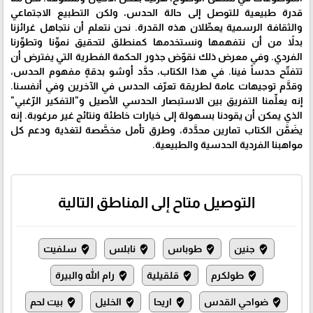
قدرة طبيعية للتوصل إلى حالة الحدس، ولكن التطبيع الاجتماعي
والثقافة الرسمية يعطِّلان هذه القدرة. نحن نتعلم أن نتجاهل غرائزنا
بدلاً من أن نتفهمها ونستخدمها كمنطلق لتحقيق نموِّنا وتطوِّرنا
الفردي. وفي معرض ذلك نقوّض جذور الحكمة الفطرية التي يفترض أن
تتفتّح حدساً فينا. في هذا الكتاب، حدَّد أوشو بدقةٍ مفهوم الحدس،
وقدَّم توجيهات عامة لطريقة تعرّف الحدس في الآخرين وفي أنفسنا.
إنه يعلِّمنا التفريق بين الاستبصار الحدسي الأصيل و"التفكير الرّغبي"
الذي يمكن أن يقودنا بسهولة إلى خيارات خاطئة ونتائج غير مرغوبة. إنه
يضَمَّن الكتاب تمارين محدَّدة، وطرق تأمل مخصَّصة لتغذية ودعم كل
مواهبنا الفردية الحدسية والطبيعية.
التوصيل متاح إلى المناطق التالية
جنين
طوباس
نابلس
سلفيت
where_to_vote
where_to_vote
where_to_vote
where_to_vote
طولكرم
قلقيلية
رام الله والبيرة
where_to_vote
where_to_vote
where_to_vote
ضواحي القدس
اريحا
الخليل
بيت لحم
where_to_vote
where_to_vote
where_to_vote
where_to_vote