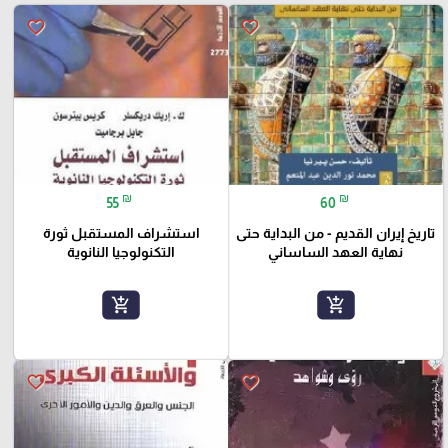
favorite_border
favorite_border
₪
₪
55
60
تاريخ إيران القديم - من البداية حتى
استشراف المستقبل ثورة
نهاية العهد الساساني
التكنولوجيا النانوية
add_shopping_cart
add_shopping_cart
favorite_border
favorite_border