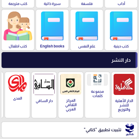
آداب
فلسفة
سيرة ذاتية
كتب مترجمة
كتب دينية
علم النفس
English books
كتب اطفال
دار النشر
مجموعة
كلمات
المدى
المركز
الدار الأهلية
دار الساقي
الثقافي
للنشر
العربي
والتوزيع
تثبيت تطبيق
"كتابي"