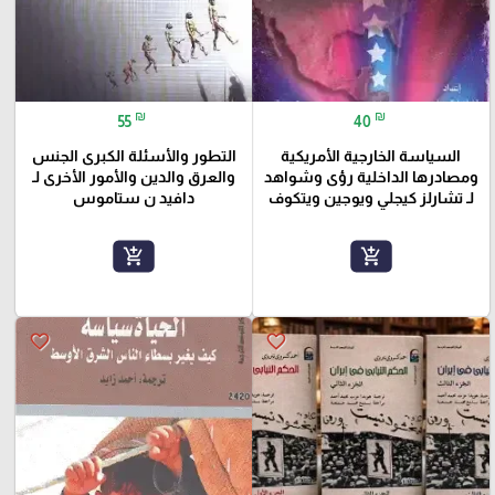
₪
₪
55
40
السياسة الخارجية الأمريكية
التطور والأسئلة الكبرى الجنس
ومصادرها الداخلية رؤى وشواهد
والعرق والدين والأمور الأخرى لـ
لـ تشارلز كيجلي ويوجين ويتكوف
دافيد ن ستاموس
add_shopping_cart
add_shopping_cart
favorite_border
favorite_border