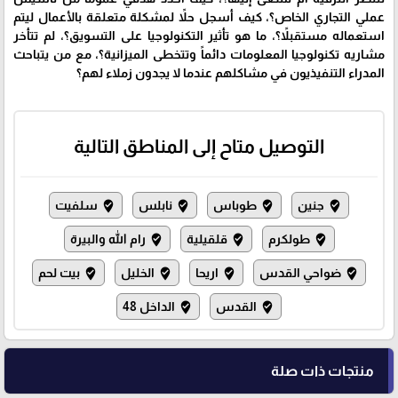
عملي التجاري الخاص؟، كيف أسجل حلاً لمشكلة متعلقة بالأعمال ليتم
استعماله مستقبلاً؟، ما هو تأثير التكنولوجيا على التسويق؟، لم تتأخر
مشاريه تكنولوجيا المعلومات دائماً وتتخطى الميزانية؟، مع من يتباحث
المدراء التنفيذيون في مشاكلهم عندما لا يجدون زملاء لهم؟
التوصيل متاح إلى المناطق التالية
جنين
طوباس
نابلس
سلفيت
where_to_vote
where_to_vote
where_to_vote
where_to_vote
طولكرم
قلقيلية
رام الله والبيرة
where_to_vote
where_to_vote
where_to_vote
ضواحي القدس
اريحا
الخليل
بيت لحم
where_to_vote
where_to_vote
where_to_vote
where_to_vote
القدس
الداخل 48
where_to_vote
where_to_vote
منتجات ذات صلة