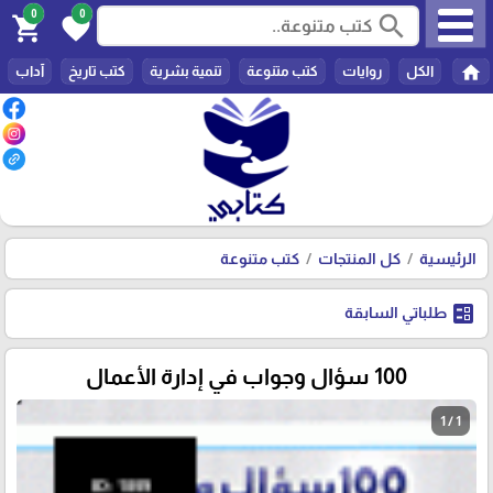
0
0
search
shopping_cart
favorite
home
الكل
روايات
كتب متنوعة
تنمية بشرية
كتب تاريخ
آداب
الرئيسية
كل المنتجات
كتب متنوعة
ballot
طلباتي السابقة
100 سؤال وجواب في إدارة الأعمال
1 / 1