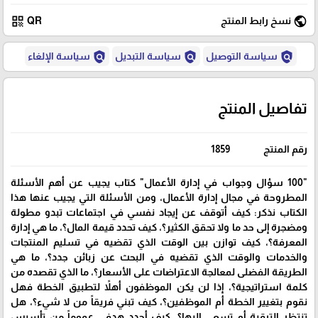
qr_code
public
نسخ رابط المنتج
QR
policy
policy
policy
سياسة التوصيل
سياسة التبديل
سياسة الإلغاء
تفاصيل المنتج
رقم المنتج
1859
"100 سؤال وجواب في إدارة الأعمال" كتاب يجيب عن أهم الأسئلة
المطروحة في مجال إدارة الأعمال، ومن الأسئلة التي يجيب عنها هذا
الكتاب نذكر: كيف أتوقف عن إيجاد نفسي في اجتماعات تبدو مطولة
ومضجرة إلى حد ما ولا تحقق الكثير؟، كيف تحدد قيمة المال؟، ما هي إدارة
المعرفة؟، كيف توازن بين الوقت الذي تقضيه في تسليم المنتجات
والخدمات والوقت الذي تقضيه في البحث عن زبائن جدد؟، ما هي
الطريقة الفضلى لمعالجة الاعتراضات على الأسعار؟، ما الذي تقصده من
كلمة استراتيجية؟، إذا لن يكن الموظفون أهلاً لتطبيق الخطة فهل
نقوم بتغيير الخطة أم الموظفين؟، كيف تبني فريقاً من لا شيء؟، هل
تنتظر الترقية أم تسعى إليها؟، كيف أحدد هدفي عموماً من تأسيس