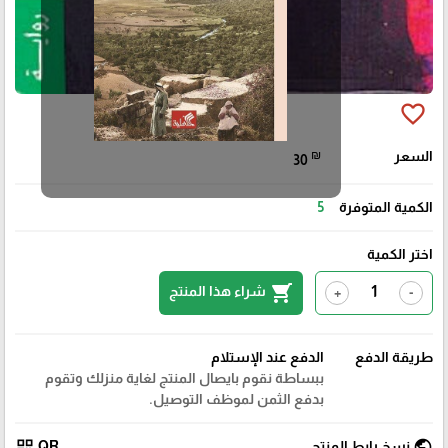
favorite_border
السعر
₪
30
الكمية المتوفرة
5
اختر الكمية
shopping_cart
شراء هذا المنتج
+
-
طريقة الدفع
الدفع عند الإستلام
ببساطة نقوم بايصال المنتج لغاية منزلك وتقوم
بدفع الثمن لموظف التوصيل.
qr_code
public
نسخ رابط المنتج
QR