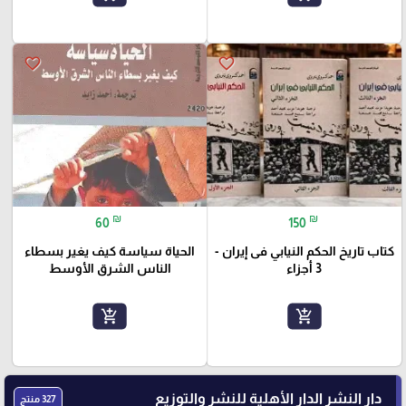
favorite_border
favorite_border
₪
₪
60
150
كتاب تاريخ الحكم النيابي فى إيران -
الحياة سياسة كيف يغير بسطاء
3 أجزاء
الناس الشرق الأوسط
add_shopping_cart
add_shopping_cart
دار النشر الدار الأهلية للنشر والتوزيع
327 منتج