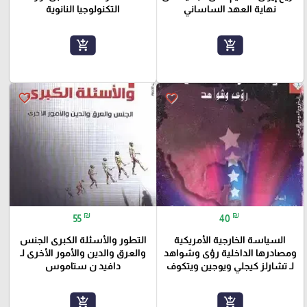
نهاية العهد الساساني
التكنولوجيا النانوية
add_shopping_cart
add_shopping_cart
favorite_border
favorite_border
₪
₪
55
40
السياسة الخارجية الأمريكية
التطور والأسئلة الكبرى الجنس
ومصادرها الداخلية رؤى وشواهد
والعرق والدين والأمور الأخرى لـ
لـ تشارلز كيجلي ويوجين ويتكوف
دافيد ن ستاموس
add_shopping_cart
add_shopping_cart