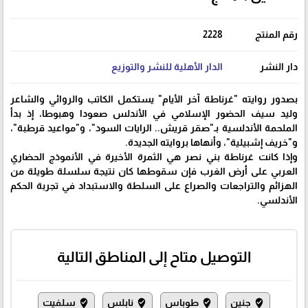
رقم المنتج
2228
دار النشر
الدار الأهلية للنشر والتوزيع
بصدور روايته "غرناطة آخر الأيام" يستكمل الكاتب والروائي والشاعر
وليد سيف الحضور الإسلامي في الأندلس صعودا وهبوطا، إذ بدأ
الملحمة الأندلسية بـ"صقر قريش.. الرايات السود"، و"مواعيد قرطبة"،
و"خريف إشبيلية"، وأنهاها بروايته الجديدة.
وإذا كانت غرناطة بني نصر هي الثمرة الأخيرة في الأنموذج الحضاري
العربي على أرض الغرب فإن سقوطها كان نتيجة سلسلة طويلة من
الهزائم والتراجعات والصراع على السلطة والاستبداد في تجربة الحكم
الأندلسي.
التوصيل متاح إلى المناطق التالية
جنين
طوباس
نابلس
سلفيت
where_to_vote
where_to_vote
where_to_vote
where_to_vote