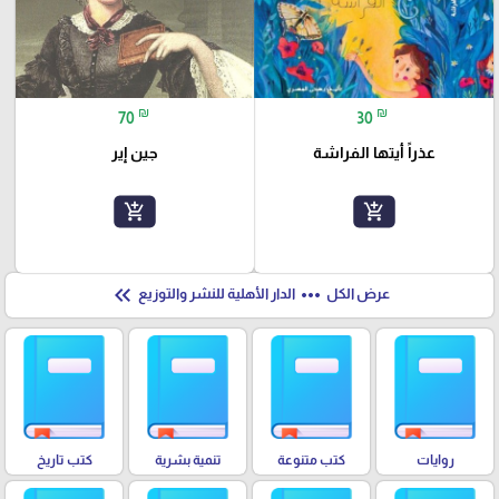
₪
₪
70
30
عذراً أيتها الفراشة
جين إير
add_shopping_cart
add_shopping_cart
keyboard_double_arrow_left
more_horiz
عرض الكل
الدار الأهلية للنشر والتوزيع
روايات
كتب متنوعة
تنمية بشرية
كتب تاريخ