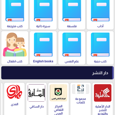
آداب
فلسفة
سيرة ذاتية
كتب مترجمة
كتب دينية
علم النفس
English books
كتب اطفال
دار النشر
مجموعة
كلمات
المدى
المركز
الدار الأهلية
دار الساقي
الثقافي
للنشر
العربي
والتوزيع