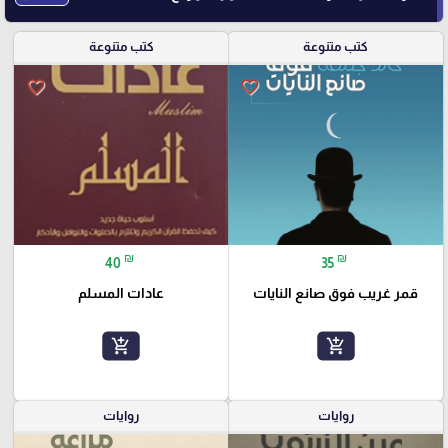
كتب متنوعة
كتب متنوعة
favorite_border
favorite_border
₪
₪
40
35
قمر غريب فوق صانع النايات
عادات المسلم
add_shopping_cart
add_shopping_cart
روايات
روايات