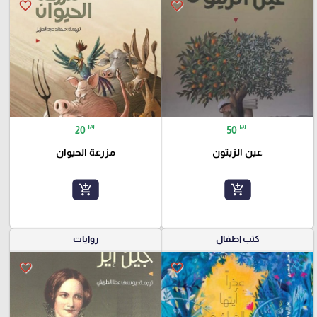
favorite_border
favorite_border
₪
₪
20
50
عين الزيتون
مزرعة الحيوان
add_shopping_cart
add_shopping_cart
كتب اطفال
روايات
favorite_border
favorite_border