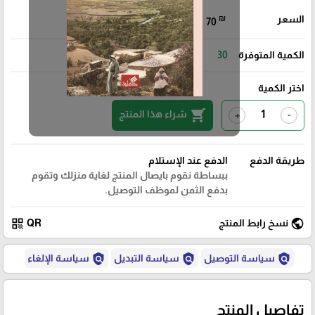
السعر
₪
70
الكمية المتوفرة
30
اختر الكمية
shopping_cart
شراء هذا المنتج
+
-
طريقة الدفع
الدفع عند الإستلام
ببساطة نقوم بايصال المنتج لغاية منزلك وتقوم
بدفع الثمن لموظف التوصيل.
qr_code
public
نسخ رابط المنتج
QR
policy
policy
policy
سياسة التوصيل
سياسة التبديل
سياسة الإلغاء
تفاصيل المنتج