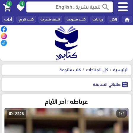
0
0
search
shopping_cart
favorite
home
الكل
روايات
كتب متنوعة
تنمية بشرية
كتب تاريخ
آداب
الرئيسية
كل المنتجات
كتب متنوعة
ballot
طلباتي السابقة
غرناطة ؛ آخر الأيام
1 / 1