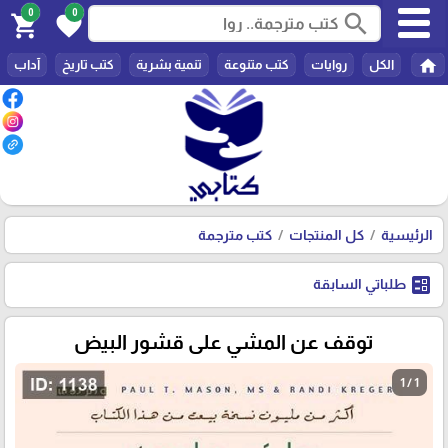
0
0
search
shopping_cart
favorite
home
الكل
روايات
كتب متنوعة
تنمية بشرية
كتب تاريخ
آداب
الرئيسية
كل المنتجات
كتب مترجمة
ballot
طلباتي السابقة
توقف عن المشي على قشور البيض
1 / 1