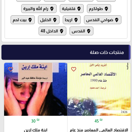
طولكرم
قلقيلية
رام الله والبيرة
where_to_vote
where_to_vote
where_to_vote
ضواحي القدس
اريحا
الخليل
بيت لحم
where_to_vote
where_to_vote
where_to_vote
where_to_vote
القدس
الداخل 48
where_to_vote
where_to_vote
منتجات ذات صلة
favorite_border
favorite_border
₪
₪
30
45
الاقتصاد العالمي المعاصر منذ عام
ابنة ملك إرين