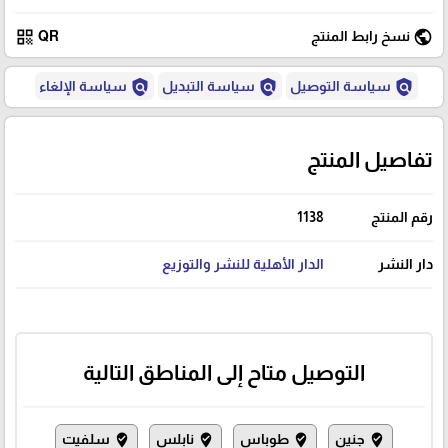
qr_code
public
نسخ رابط المنتج
QR
policy
policy
policy
سياسة التوصيل
سياسة التبديل
سياسة الإلغاء
تفاصيل المنتج
رقم المنتج
1138
دار النشر
الدار الأهلية للنشر والتوزيع
التوصيل متاح إلى المناطق التالية
جنين
طوباس
نابلس
سلفيت
where_to_vote
where_to_vote
where_to_vote
where_to_vote