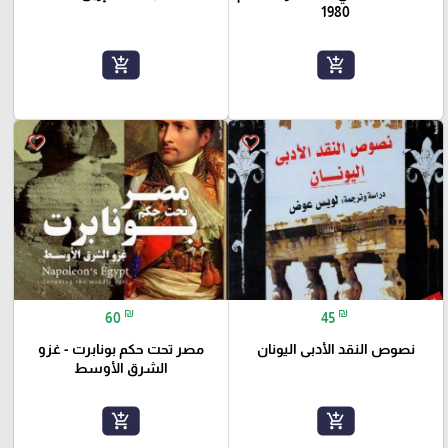
1980
add_shopping_cart
add_shopping_cart
favorite_border
favorite_border
₪
₪
60
45
نصوص النقد الأدبى اليونان
مصر تحت حكم بونابرت - غزو
الشرق الأوسط
add_shopping_cart
add_shopping_cart