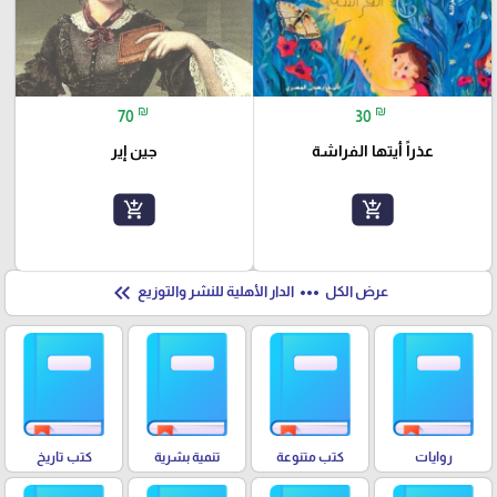
₪
₪
70
30
عذراً أيتها الفراشة
جين إير
add_shopping_cart
add_shopping_cart
keyboard_double_arrow_left
more_horiz
عرض الكل
الدار الأهلية للنشر والتوزيع
روايات
كتب متنوعة
تنمية بشرية
كتب تاريخ