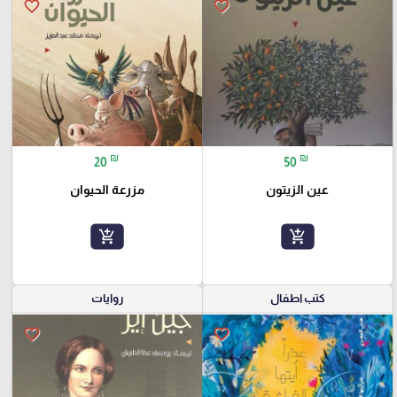
favorite_border
favorite_border
₪
₪
20
50
عين الزيتون
مزرعة الحيوان
add_shopping_cart
add_shopping_cart
كتب اطفال
روايات
favorite_border
favorite_border