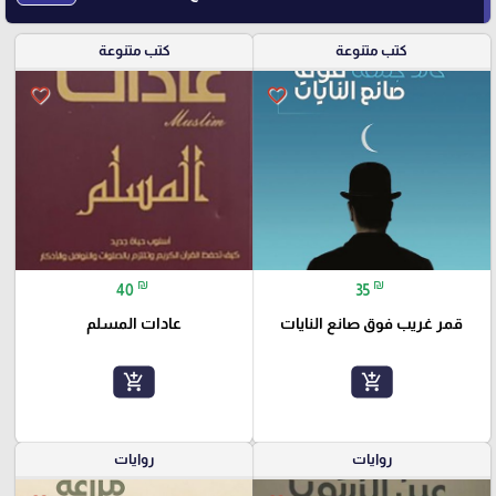
كتب متنوعة
كتب متنوعة
favorite_border
favorite_border
₪
₪
40
35
قمر غريب فوق صانع النايات
عادات المسلم
add_shopping_cart
add_shopping_cart
روايات
روايات