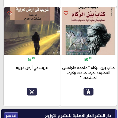
favorite_border
favorite_border
₪
₪
55
50
كتاب بين الركام " ملحمة جلجامش
غريب في أرض غريبة
العظيمة، كيف ضاعت وكيف
اكتشفت "
add_shopping_cart
add_shopping_cart
دار النشر الدار الأهلية للنشر والتوزيع
327 منتج