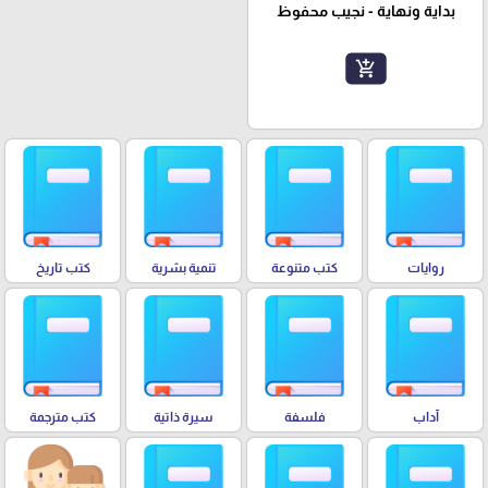
بداية ونهاية - نجيب محفوظ
add_shopping_cart
روايات
كتب متنوعة
تنمية بشرية
كتب تاريخ
آداب
فلسفة
سيرة ذاتية
كتب مترجمة