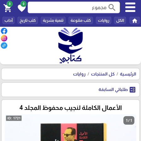
0
0
search
shopping_cart
favorite
home
الكل
روايات
كتب متنوعة
تنمية بشرية
كتب تاريخ
آداب
الرئيسية
كل المنتجات
روايات
ballot
طلباتي السابقة
الأعمال الكاملة لنجيب محفوظ المجلد 4
1 / 1