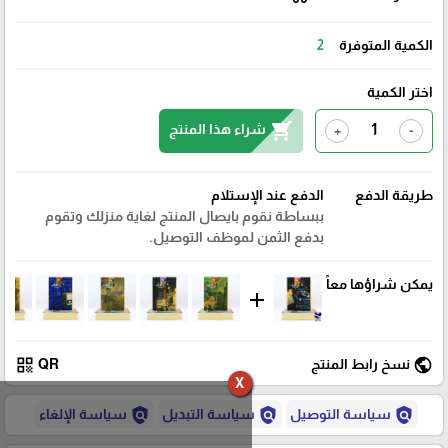
الكمية المتوفرة
2
اختر الكمية
shopping_cart
شراء هذا المنتج
+
-
طريقة الدفع
الدفع عند الإستلام
ببساطة نقوم بايصال المنتج لغاية منزلك وتقوم
بدفع الثمن لموظف التوصيل.
يمكن شراؤها معاً
add
qr_code
public
نسخ رابط المنتج
QR
X
policy
policy
policy
سياسة التوصيل
سياسة التبديل
سياسة الإلغاء