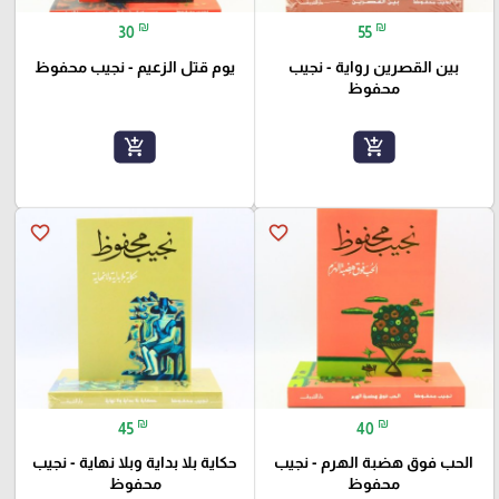
₪
₪
30
55
بين القصرين رواية - نجيب
يوم قتل الزعيم - نجيب محفوظ
محفوظ
add_shopping_cart
add_shopping_cart
favorite_border
favorite_border
₪
₪
45
40
الحب فوق هضبة الهرم - نجيب
حكاية بلا بداية وبلا نهاية - نجيب
محفوظ
محفوظ