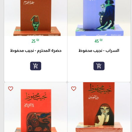
₪
₪
25
45
السراب - نجيب محفوظ
حضرة المحترم - نجيب محفوظ
add_shopping_cart
add_shopping_cart
favorite_border
favorite_border