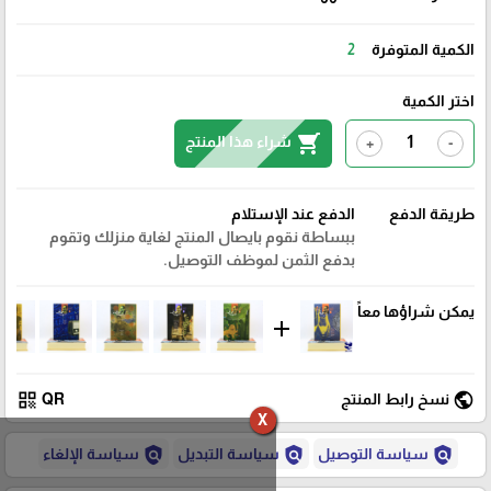
الكمية المتوفرة
2
اختر الكمية
shopping_cart
شراء هذا المنتج
+
-
طريقة الدفع
الدفع عند الإستلام
ببساطة نقوم بايصال المنتج لغاية منزلك وتقوم
بدفع الثمن لموظف التوصيل.
يمكن شراؤها معاً
add
qr_code
public
نسخ رابط المنتج
QR
X
policy
policy
policy
سياسة التوصيل
سياسة التبديل
سياسة الإلغاء