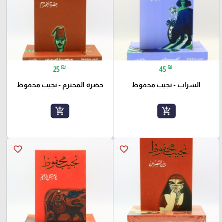
₪
₪
25
45
السراب - نجيب محفوظ
حضرة المحترم - نجيب محفوظ
add_shopping_cart
add_shopping_cart
favorite_border
favorite_border