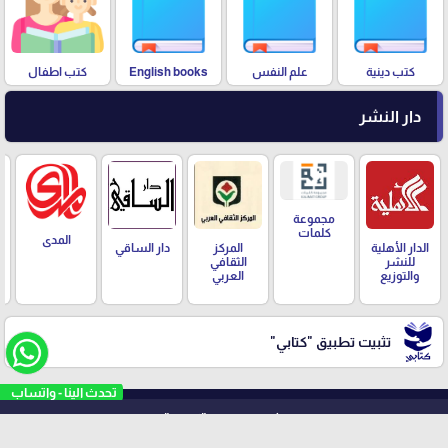
كتب دينية
علم النفس
English books
كتب اطفال
دار النشر
مجموعة
كلمات
المدى
المركز
الدار الأهلية
دار الساقي
الثقافي
للنشر
العربي
والتوزيع
تثبيت تطبيق
"كتابي"
تثبيت تطبيق
"كتابي"