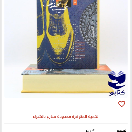
favorite_border
الكمية المتوفرة محدودة سارع بالشراء
السعر
₪
60