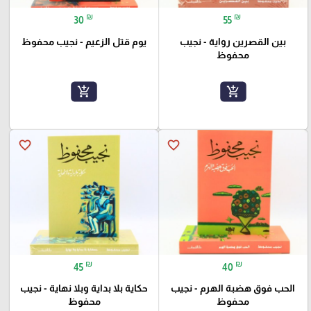
₪
₪
30
55
بين القصرين رواية - نجيب
يوم قتل الزعيم - نجيب محفوظ
محفوظ
add_shopping_cart
add_shopping_cart
favorite_border
favorite_border
₪
₪
45
40
الحب فوق هضبة الهرم - نجيب
حكاية بلا بداية وبلا نهاية - نجيب
محفوظ
محفوظ