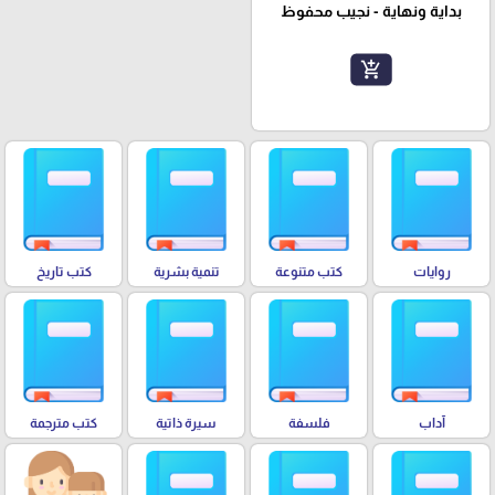
بداية ونهاية - نجيب محفوظ
add_shopping_cart
روايات
كتب متنوعة
تنمية بشرية
كتب تاريخ
آداب
فلسفة
سيرة ذاتية
كتب مترجمة