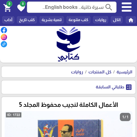
0
0
search
shopping_cart
favorite
home
الكل
روايات
كتب متنوعة
تنمية بشرية
كتب تاريخ
آداب
الرئيسية
كل المنتجات
روايات
ballot
طلباتي السابقة
الأعمال الكاملة لنجيب محفوظ المجلد 5
1 / 1